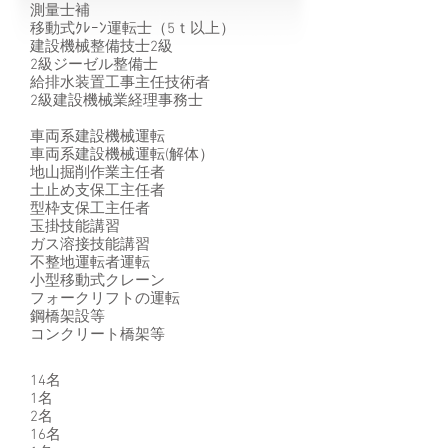
測量士補
移動式ｸﾚｰﾝ運転士（5ｔ以上）
建設機械整備技士2級
2級ジーゼル整備士
給排水装置工事主任技術者
2級建設機械業経理事務士
車両系建設機械運転
車両系建設機械運転(解体）
地山掘削作業主任者
土止め支保工主任者
型枠支保工主任者
玉掛技能講習
ガス溶接技能講習
不整地運転者運転
小型移動式クレーン
フォークリフトの運転
鋼橋架設等
​コンクリート橋架等
14名
1名
2名
16名​